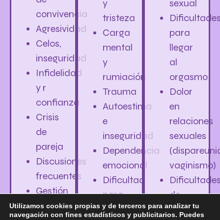
y
sexual
convivencia
tristeza
Dificultade
Agresividad
Carga
para
Celos,
mental
llegar
inseguridad
y
al
Infidelidad
rumiación
orgasmo
y r
Trauma
Dolor
confianza
Autoestima
en
Crisis
e
relaciones
de
inseguridad
sexuales
pareja
Dependencia
(dispareuni
Discusiones
emocional
vaginismo)
frecuentes
Dificultad
Dificultade
Gestión
para
de
de
Utilizamos cookies propias y de terceros para analizar tu
poner
erección
navegación con fines estadísticos y publicitarios. Puedes