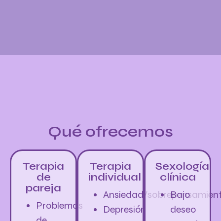
Qué ofrecemos
Terapia
Terapia
Sexología
de
individual
clínica
pareja
Ansiedad/sobrepensamien
Bajo
Problemas
Depresión
deseo
de