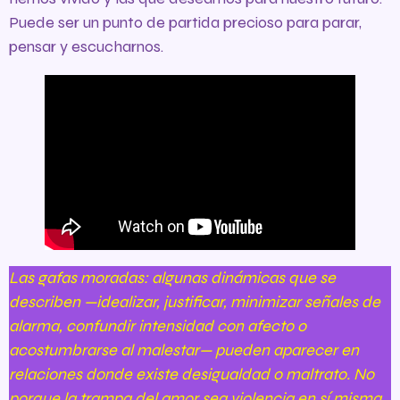
Puede ser un punto de partida precioso para parar,
pensar y escucharnos.
Las gafas moradas: algunas dinámicas que se
describen —idealizar, justificar, minimizar señales de
alarma, confundir intensidad con afecto o
acostumbrarse al malestar— pueden aparecer en
relaciones donde existe desigualdad o maltrato. No
porque la trampa del amor sea violencia en sí misma,