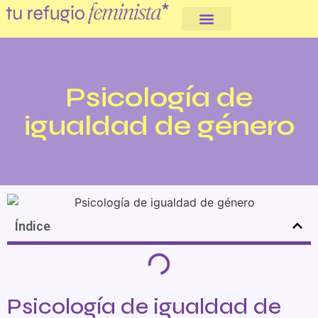
Somos cooperativa
Psicología de
igualdad de género
Índice
Psicología de igualdad de